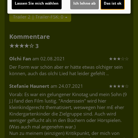
Lassen Sie mich wählen
Ich lehne ab
Das ist ok
Trailer 2 | Trailer-FSK: 0
Kommentare
★
★
★
★
☆
3
Olchi Fan
am 02.08.2021
★
★
★
☆
☆
Der Form war schön aber er hätte etwas olchiger sein
können, auch das olchi Lied hat leider gefehlt ..
Stefanie Haunert
am 24.07.2021
★
★
★
★
☆
Vorab: Es war ein gelungener Kinotag und mein Sohn (9
J.) fand den Film lustig. "Anderssein" wird hier
kleinkindgerecht thematisiert, weswegen hier mE eher
Kindergartenkinder die Zielgruppe sind. Auch wird
weniger geflucht als in den Büchern oder Hörspielen.
(Was auch mal angenehm war.)
Nun zu meinem (einzigen) Kritikpunkt, der mich von