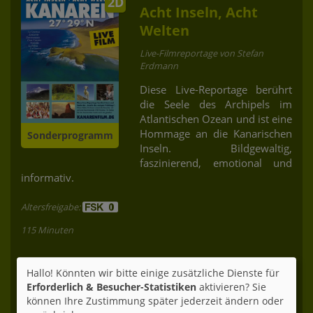
2D
Acht Inseln, Acht
Welten
Live-Filmreportage von Stefan
Erdmann
Diese Live-Reportage berührt
die Seele des Archipels im
Atlantischen Ozean und ist eine
Hommage an die Kanarischen
Sonderprogramm
Inseln. Bildgewaltig,
faszinierend, emotional und
informativ.
Altersfreigabe:
115 Minuten
Fr 23.10.
Hallo! Könnten wir bitte einige zusätzliche Dienste für
Erforderlich & Besucher-Statistiken
aktivieren? Sie
Kino 1 | 2D
können Ihre Zustimmung später jederzeit ändern oder
20:00