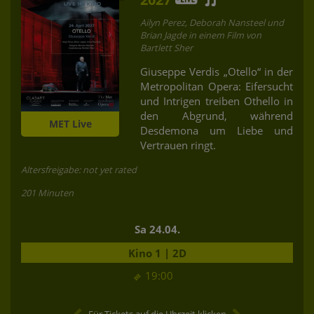
Ailyn Perez, Deborah Nansteel und
Brian Jagde in einem Film von
Bartlett Sher
Giuseppe Verdis „Otello“ in der
Metropolitan Opera: Eifersucht
und Intrigen treiben Othello in
den Abgrund, während
MET Live
Desdemona um Liebe und
Vertrauen ringt.
Altersfreigabe: not yet rated
201 Minuten
Sa 24.04.
Kino 1 | 2D
19:00
Für Tickets auf die Uhrzeit klicken.