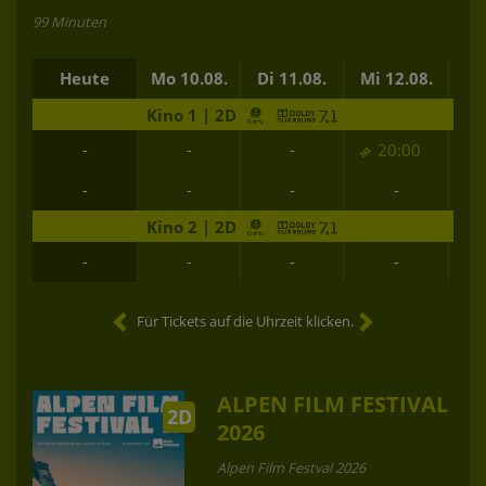
99 Minuten
Heute
Mo 10.08.
Di 11.08.
Mi 12.08.
Do
Kino 1 | 2D
-
-
-
20:00
-
-
-
-
Kino 2 | 2D
-
-
-
-
Für Tickets auf die Uhrzeit klicken.
ALPEN FILM FESTIVAL
2D
2026
Alpen Film Festval 2026