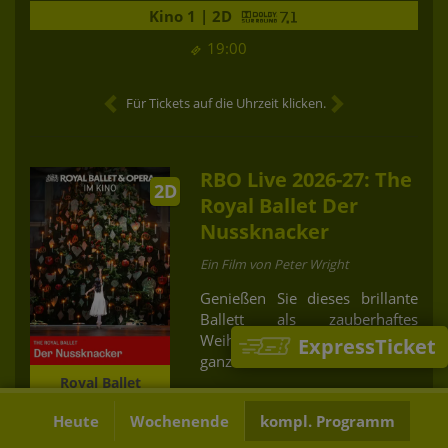
Kino 1 | 2D
19:00
Für Tickets auf die Uhrzeit klicken.
RBO Live 2026-27: The
2D
Royal Ballet Der
Nussknacker
Ein Film von Peter Wright
Genießen Sie dieses brillante
Ballett als zauberhaftes
Weihnachtsvergnügen für die
ExpressTicket
ganze Familie.
Royal Ballet
Altersfreigabe:
Heute
Wochenende
kompl. Programm
170 Minuten