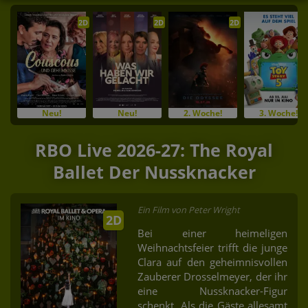
2D
2D
2D
Neu!
Neu!
2. Woche!
3. Woche!
RBO Live 2026-27: The Royal
Ballet Der Nussknacker
Ein Film von Peter Wright
2D
Bei einer heimeligen
Weihnachtsfeier trifft die junge
Clara auf den geheimnisvollen
Zauberer Drosselmeyer, der ihr
eine Nussknacker-Figur
schenkt. Als die Gäste allesamt