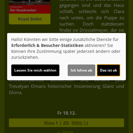
gegangen sind und das Haus
schläft, schleicht sich Clara
nach unten, um die Puppe zu
Royal Ballet
suchen. Doch stattdessen
findet sie Drosselmeyer, der sie
mitnimmt auf eine Reise in eine Welt voller Zauber:
Hallo! Könnten wir bitte einige zusätzliche Dienste für
wunderliche Landschaften, Schneewehen und
Erforderlich & Besucher-Statistiken
aktivieren? Sie
glitzerndes Konfekt. Hier erwacht Spielzeug zum Leben
können Ihre Zustimmung später jederzeit ändern oder
und der Zauber geht nie zu Ende.
zurückziehen.
Peter Wrights Produktion dieses Weihnachtsklassikers
Lassen Sie mich wählen
Ich lehne ab
Das ist ok
für Jung und Alt lässt Tschaikowskis erstaunliche
Orchesterpartitur aufleuchten und verleiht Julia
Trevelyan Omans historischer Inszenierung Glanz und
Gloria.
Fr 18.12.
Kino 1 | 2D
20:00