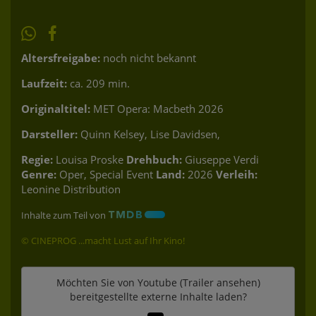
Altersfreigabe:
noch nicht bekannt
Laufzeit:
ca. 209 min.
Originaltitel:
MET Opera: Macbeth 2026
Darsteller:
Quinn Kelsey, Lise Davidsen,
Regie:
Louisa Proske
Drehbuch:
Giuseppe Verdi
Genre:
Oper, Special Event
Land:
2026
Verleih:
Leonine Distribution
Inhalte zum Teil von
© CINEPROG ...macht Lust auf Ihr Kino!
Möchten Sie von
Youtube (Trailer ansehen)
bereitgestellte externe Inhalte laden?