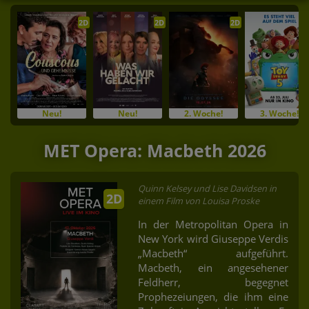
2D
2D
2D
Neu!
Neu!
2. Woche!
3. Woche!
MET Opera: Macbeth 2026
Quinn Kelsey und Lise Davidsen in
2D
einem Film von Louisa Proske
In der Metropolitan Opera in
New York wird Giuseppe Verdis
„Macbeth“ aufgeführt.
Macbeth, ein angesehener
Feldherr, begegnet
Prophezeiungen, die ihm eine