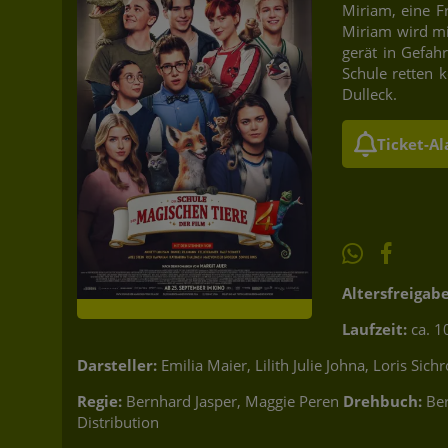
Miriam, eine F
Miriam wird mi
gerät in Gefah
Schule retten 
Dulleck.
Ticket-A
Altersfreigabe
Laufzeit:
ca. 1
Darsteller:
Emilia Maier, Lilith Julie Johna, Loris S
Regie:
Bernhard Jasper, Maggie Peren
Drehbuch:
Be
Distribution