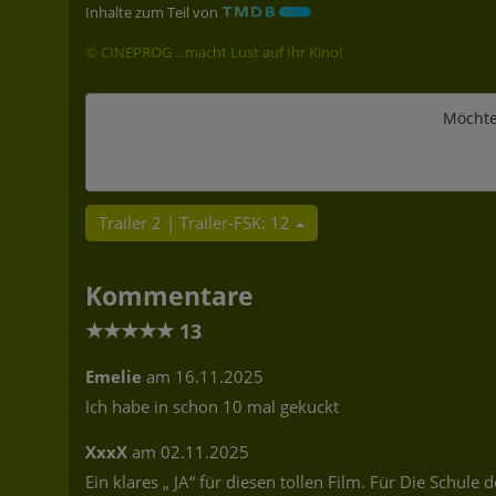
Inhalte zum Teil von
© CINEPROG ...macht Lust auf Ihr Kino!
Möchte
Trailer 2 | Trailer-FSK: 12
Kommentare
★
★
★
★
★
13
Emelie
am 16.11.2025
Ich habe in schon 10 mal gekuckt
XxxX
am 02.11.2025
Ein klares „ JA“ für diesen tollen Film. Für Die Schul