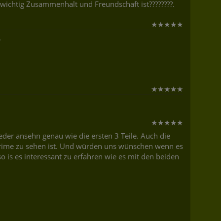
 wichtig Zusammenhalt und Freundschaft ist????????.
★
★
★
★
★
.
★
★
★
★
★
★
★
★
★
★
eder ansehn genau wie die ersten 3 Teile. Auch die
 prime zu sehen ist. Und würden uns wünschen wenn es
o is es interessant zu erfahren wie es mit den beiden