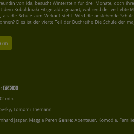
reundin von Ida, besucht Winterstein für drei Monate, doch ihr
t dem Koboldmaki Fitzgeraldo gepaart, während der verliebte Ma
r, als die Schule zum Verkauf steht. Wird die anstehende Sch
können? Dies ist der vierte Teil der Buchreihe Die Schule der m
larm
:
02 min.
ichrovsky, Tomomi Themann
rnhard Jasper, Maggie Peren
Genre:
Abenteuer, Komödie, Famili