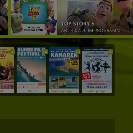
TOY STORY 5
AB 24:07:26 IM PROGRAMM
2D
2D
2D
2D
u!
Neu!
Sonderprogramm
Sonderprogramm
Voranze