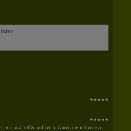
e laden?
★
★
★
★
★
★
★
★
★
★
zt schon und hoffen auf Teil 5. Wären mehr Sterne zu