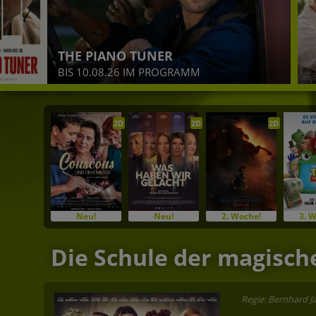
THE PIANO TUNER
BIS 10.08.26 IM PROGRAMM
2D
2D
2D
Neu!
Neu!
2. Woche!
3. 
Die Schule der magische
Regie: Bernhard Ja