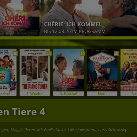
CHÉRIE; ICH KOMME!
BIS 12.08.26 IM PROGRAMM
2D
2D
2D
2D
Woche!
3. Woche!
3. Woche!
Neu!
Ne
n Tiere 4
sper, Maggie Peren. Mit Emilia Maier, Lilith Julie Johna, Loris Sichrovsky