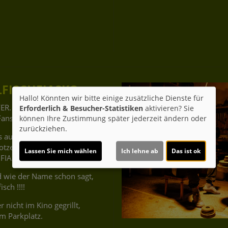
LFISCHFIASKO
Hallo! Könnten wir bitte einige zusätzliche Dienste für
ER. SUSI. BIRKENBERGER.
Erforderlich & Besucher-Statistiken
aktivieren? Sie
ans,
können Ihre Zustimmung später jederzeit ändern oder
zurückziehen.
es auch heuer wieder die
otzeit zum
Lassen Sie mich wählen
Ich lehne ab
Das ist ok
FIASKO.
 der Name schon sagt,
isch !!!!
 nicht im Kino gegrillt,
m Parkplatz.