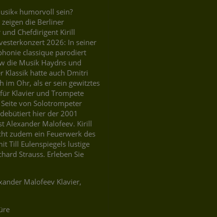
usik« humorvoll sein?
zeigen die Berliner
und Chefdirigent Kirill
vesterkonzert 2026: In seiner
phonie classique parodiert
ew die Musik Haydns und
 Klassik hatte auch Dmitri
 im Ohr, als er sein gewitztes
für Klavier und Trompete
 Seite von Solotrompeter
debütiert hier der 2001
t Alexander Malofeev. Kirill
cht zudem ein Feuerwerk des
t Till Eulenspiegels lustige
chard Strauss. Erleben Sie
exander Malofeev Klavier,
üre