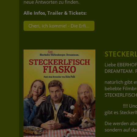
neue Antworten zu finden.
Alle Infos, Trailer & Tickets:
Cheri, ich komme! - Die Erfindung der Lust
STECKER
Liebe EBERHOF
DREAMTEAM. F
natürlich gibt 
beliebte Filmbr
STECKERLFISCH
!!!! Und wie
gibt es Steckerlf
Die werden aber
sondern auf de