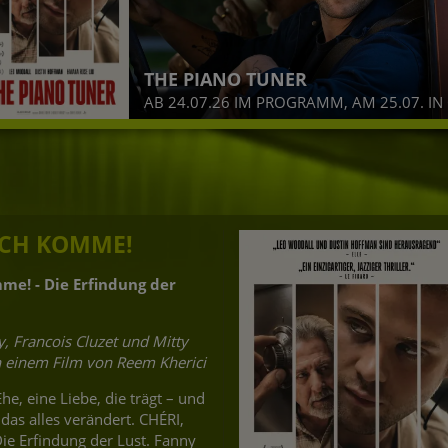
CHÉR
 TUNER
AB 24
M PROGRAMM, AM 25.07. IN OV
OMU
 ICH KOMME!
mme! - Die Erfindung der
, Francois Cluzet und Mitty
n einem Film von Reem Kherici
he, eine Liebe, die trägt – und
das alles verändert. CHÉRI,
e Erfindung der Lust. Fanny