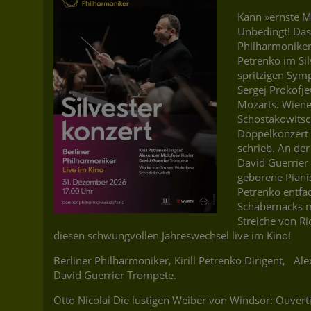
Kann »ernste M
Unbedingt! Das 
Philharmoniker 
Petrenko im Sil
spritzigen Sym
Sergej Prokofj
Mozarts. Wiener
Schostakowitsch
Doppelkonzert 
schrieb. An der
David Guerrier 
geborene Pianis
Petrenko entfa
Schabernacks mi
Streiche von Ri
diesen schwungvollen Jahreswechsel live im Kino!
Berliner Philharmoniker, Kirill Petrenko Dirigent, Al
David Guerrier Trompete.
Otto Nicolai Die lustigen Weiber von Windsor: Ouvert