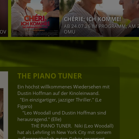
IE; ICH KOMME!
AL
.07.26 IM PROGRAMM; AM 29.06. IN
Am 28.08.26
THE PIANO TUNER
Ein höchst willkommenes Wiedersehen mit
Dustin Hoffman auf der Kinoleinwand.
"Ein einzigartiger, jazziger Thriller." (Le
Figaro)
"Leo Woodall und Dustin Hoffman sind
herausragend." (Elle)
THE PIANO TUNER. Niki (Leo Woodall)
hat als Lehrling in New York City mit seinem
außergewöhnlich guten Gehör arrangiert.