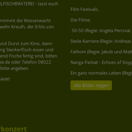
RLFISCHBRATEREI - lasst euch
Film Festivals.
Die Filme:
ernimmt die Wasserwacht
wehr Kreuth, der Erlös von
50-50 (Regie: Angela Percival,
eiligen Vereine.
Steile Karriere (Regie: Andrea
und Durst zum Kino, dann
ng Steckerlfisch essen und
Fathom (Regie: Jakob und Matt
d Fische fertig sind, bitten
ee.de oder Telefon 08022
Nanga Parbat - Echoes of Sisy
 bitte angeben.
Ein ganz normales Leben (Reg
äste!
alle Bilder zeigen
rkonzert