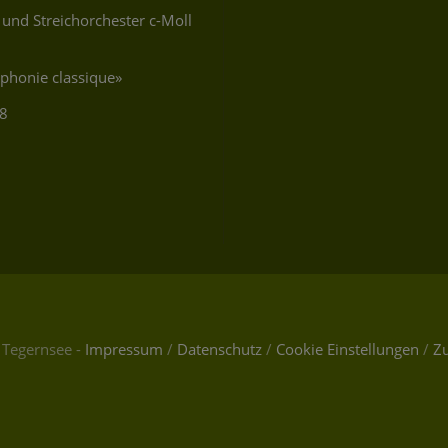
 und Streichorchester c-Moll
phonie classique»
28
zert 2026
 Tegernsee -
Impressum
/
Datenschutz
/
Cookie Einstellungen
/
Zu