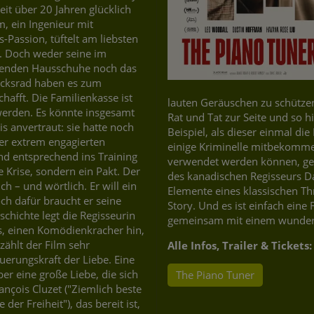
it über 20 Jahren glücklich
m, ein Ingenieur mit
-Passion, tüftelt am liebsten
. Doch weder seine im
tenden Hausschuhe noch das
ücksrad haben es zum
hafft. Die Familienkasse ist
lauten Geräuschen zu schützen
 werden. Es könnte insgesamt
Rat und Tat zur Seite und so 
s anvertraut: sie hatte noch
Beispiel, als dieser einmal di
rer extrem engagierten
einige Kriminelle mitbekomme
nd entsprechend ins Training
verwendet werden können, ger
ne Krise, sondern ein Pakt. Der
des kanadischen Regisseurs Da
h – und wörtlich. Er will ein
Elemente eines klassischen Th
och dafür braucht er seine
Story. Und es ist einfach eine
schichte legt die Regisseurin
gemeinsam mit einem wunderba
s, einen Komödienkracher hin,
zählt der Film sehr
Alle Infos, Trailer & Tickets:
rungskraft der Liebe. Eine
r eine große Liebe, die sich
The Piano Tuner
rançois Cluzet ("Ziemlich beste
er Freiheit"), das bereit ist,