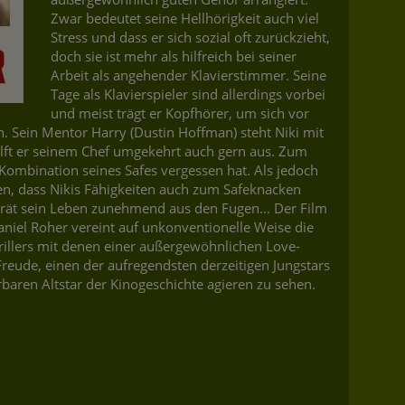
Zwar bedeutet seine Hellhörigkeit auch viel
Stress und dass er sich sozial oft zurückzieht,
doch sie ist mehr als hilfreich bei seiner
Arbeit als angehender Klavierstimmer. Seine
Tage als Klavierspieler sind allerdings vorbei
und meist trägt er Kopfhörer, um sich vor
. Sein Mentor Harry (Dustin Hoffman) steht Niki mit
hilft er seinem Chef umgekehrt auch gern aus. Zum
e Kombination seines Safes vergessen hat. Als jedoch
n, dass Nikis Fähigkeiten auch zum Safeknacken
ät sein Leben zunehmend aus den Fugen... Der Film
niel Roher vereint auf unkonventionelle Weise die
rillers mit denen einer außergewöhnlichen Love-
 Freude, einen der aufregendsten derzeitigen Jungstars
ren Altstar der Kinogeschichte agieren zu sehen.