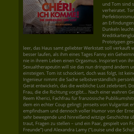
und Tom sind se
verheiratet. To
Perfektionismus
an Erfindungen
Dunkeln leuch
Kreditkartengl
Prototypen gesc
leer, das Haus samt geliebter Werkstatt soll verkauft
besser laufen, als ihm eines Tages Fanny ein Geheimni
nie in ihrem Leben einen Orgasmus. Inspiriert von ih
Sexualtherapeutin will sie das nun dringend ändern u
einsteigen. Tom ist schockiert, doch was folgt, ist kei
Ingenieur nimmt die Sache selbstverständlich persönlic
Gerät entwickeln, das die weibliche Lust zelebriert. D
Frau, die die Richtung vorgibt... Nach einer wahren Ge
Reem Kherici, Fachfrau für französische Publikumshit
dem ein echter Coup gelingt: jenseits von Vulgarität er
empfindsam und dennoch voller Humor von der Erneue
sehr bewegende und hinreißend witzige Geschichte übe
traut, Fragen zu stellen – und ein Paar, gespielt von F
Freunde") und Alexandra Lamy ("Louise und die Schule d