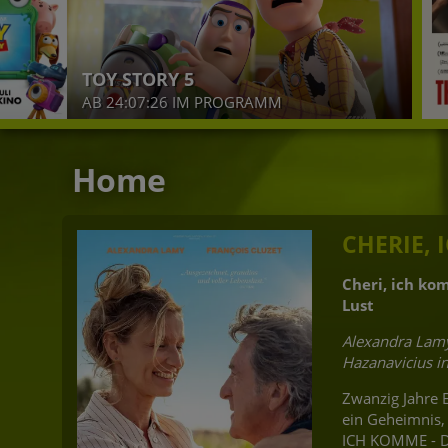
THE PIANO
RAMM
AB 24.07.26 I
Home
CHERIE,
Cheri, ich ko
Lust
Alexandra Lamy
Hazanavicius i
Zwanzig Jahre E
ein Geheimnis, 
ICH KOMME - Di