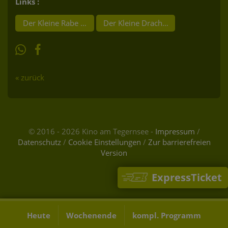
Links :
Der Kleine Rabe Socke 2 - das Grosse Rennen
Der Kleine Drache Kokosnuss
« zurück
© 2016 - 2026 Kino am Tegernsee -
Impressum
/
Datenschutz
/
Cookie Einstellungen
/
Zur barrierefreien
Version
ExpressTicket
Heute
Wochenende
kompl. Programm