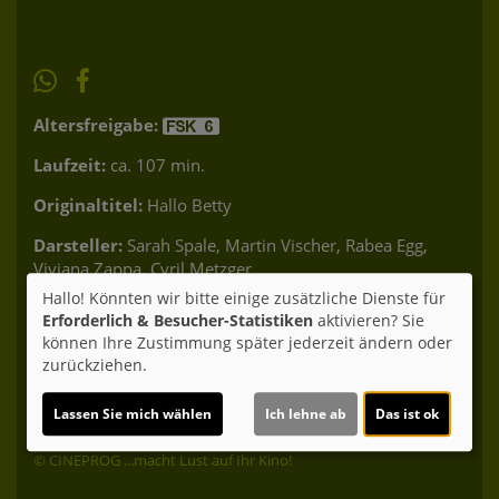
Altersfreigabe:
Laufzeit:
ca. 107 min.
Originaltitel:
Hallo Betty
Darsteller:
Sarah Spale, Martin Vischer, Rabea Egg,
Viviana Zappa, Cyril Metzger
Hallo! Könnten wir bitte einige zusätzliche Dienste für
Regie:
Pierre Monnard
Drehbuch:
Andre Küttel
Erforderlich & Besucher-Statistiken
aktivieren? Sie
Kamera:
Tobias Dengler;
Musik:
Nicolas Rabaeus
können Ihre Zustimmung später jederzeit ändern oder
Genre:
Drama, Komödie
Land:
Schweiz 2026
Verleih:
zurückziehen.
Alpenrepublik
Lassen Sie mich wählen
Ich lehne ab
Das ist ok
Inhalte zum Teil von
© CINEPROG ...macht Lust auf Ihr Kino!